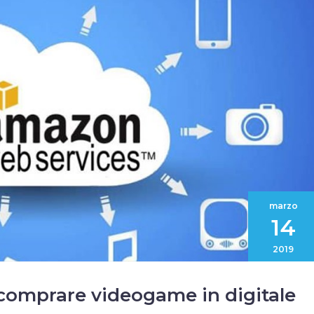
marzo
14
2019
 comprare videogame in digitale