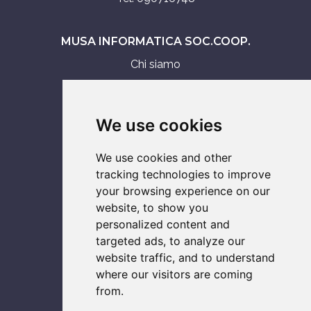
MUSA INFORMATICA SOC.COOP.
Chi siamo
Assistenza tecnica
Servizi IT
We use cookies
Vendita
We use cookies and other
ASSISTENZA SU
tracking technologies to improve
your browsing experience on our
Computer
website, to show you
Console
personalized content and
Notebook
targeted ads, to analyze our
Smartphone
website traffic, and to understand
where our visitors are coming
from.
SOCIAL NETWORK