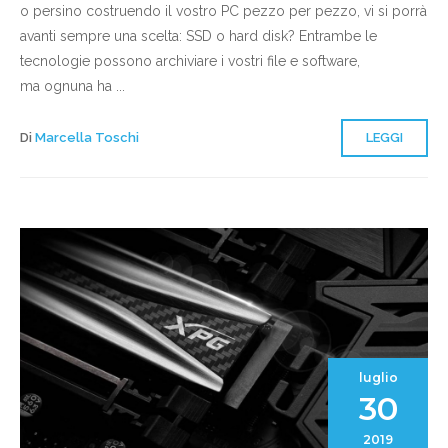
o persino costruendo il vostro PC pezzo per pezzo, vi si porrà
avanti sempre una scelta: SSD o hard disk? Entrambe le
tecnologie possono archiviare i vostri file e software,
ma ognuna ha ...
Di
Marcella Toschi
LEGGI
luglio
30
2019