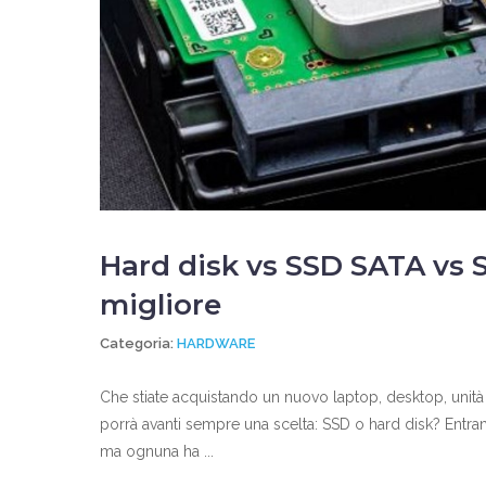
Hard disk vs SSD SATA vs S
migliore
Categoria:
HARDWARE
Che stiate acquistando un nuovo laptop, desktop, unità
porrà avanti sempre una scelta: SSD o hard disk? Entram
ma ognuna ha ...