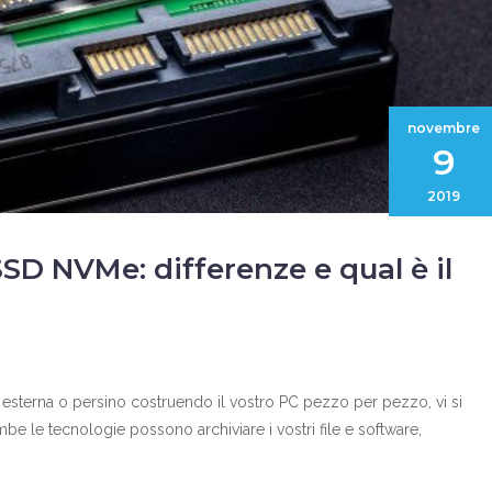
novembre
9
2019
SD NVMe: differenze e qual è il
 esterna o persino costruendo il vostro PC pezzo per pezzo, vi si
be le tecnologie possono archiviare i vostri file e software,