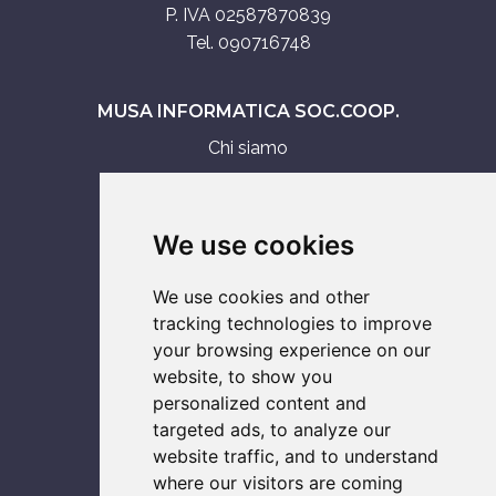
P. IVA 02587870839
Tel. 090716748
MUSA INFORMATICA SOC.COOP.
Chi siamo
Assistenza tecnica
Servizi IT
We use cookies
Vendita
We use cookies and other
ASSISTENZA SU
tracking technologies to improve
your browsing experience on our
Computer
website, to show you
Console
personalized content and
Smartphone
targeted ads, to analyze our
Notebook
website traffic, and to understand
where our visitors are coming