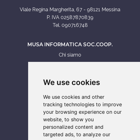
Viale Regina Margherita, 67 - 98121 Messina
P. IVA 02587870839
Tel. 090716748
MUSA INFORMATICA SOC.COOP.
Chi siamo
Assistenza tecnica
Servizi IT
We use cookies
Vendita
We use cookies and other
ASSISTENZA SU
tracking technologies to improve
your browsing experience on our
Computer
website, to show you
Console
personalized content and
Notebook
targeted ads, to analyze our