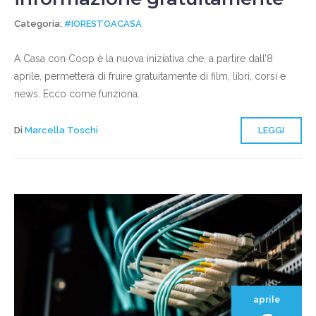
Categoria:
#IORESTOACASA
​​​​​​​A Casa con Coop è la nuova iniziativa che, a partire dall’8
aprile, permetterà di fruire gratuitamente di film, libri, corsi e
news. Ecco come funziona.
Di
Marcella Toschi
LEGGI
aprile