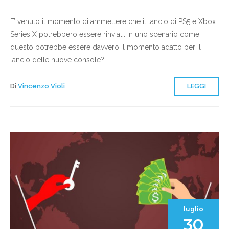
E’ venuto il momento di ammettere che il lancio di PS5 e Xbox
Series X potrebbero essere rinviati. In uno scenario come
questo potrebbe essere davvero il momento adatto per il
lancio delle nuove console?
Di
Vincenzo Violi
LEGGI
luglio
30