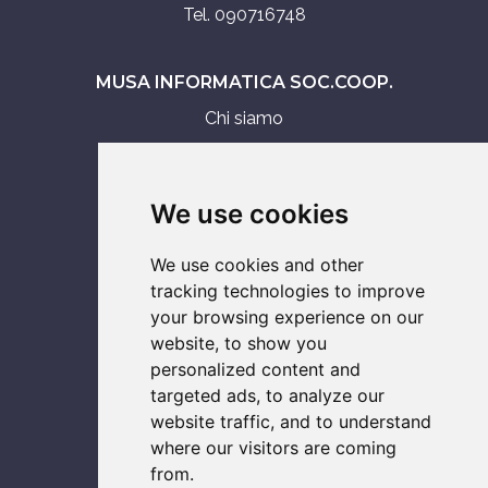
Tel. 090716748
MUSA INFORMATICA SOC.COOP.
Chi siamo
Assistenza tecnica
Servizi IT
We use cookies
Vendita
We use cookies and other
ASSISTENZA SU
tracking technologies to improve
your browsing experience on our
Notebook
website, to show you
Smartphone
personalized content and
Console
targeted ads, to analyze our
Computer
website traffic, and to understand
where our visitors are coming
from.
SOCIAL NETWORK