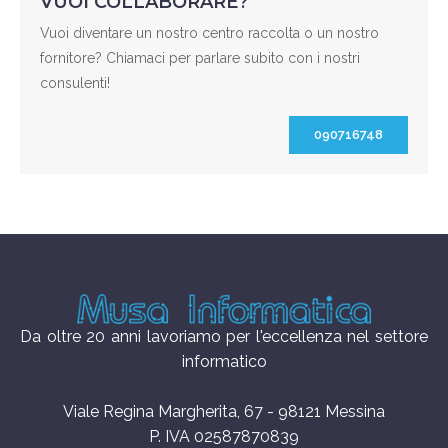
VUOI COLLABORARE?
Vuoi diventare un nostro centro raccolta o un nostro
fornitore? Chiamaci per parlare subito con i nostri
consulenti!
090716748
Da oltre 20 anni lavoriamo per l'eccellenza nel settore
informatico
Viale Regina Margherita, 67 - 98121 Messina
P. IVA 02587870839