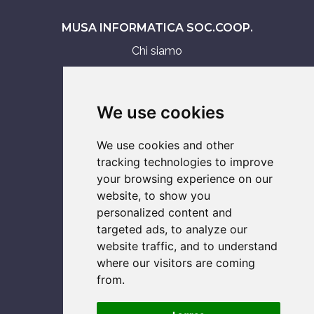
MUSA INFORMATICA SOC.COOP.
Chi siamo
Assistenza tecnica
Servizi IT
We use cookies
Vendita
We use cookies and other
ASSISTENZA SU
tracking technologies to improve
your browsing experience on our
Console
website, to show you
Smartphone
personalized content and
Notebook
targeted ads, to analyze our
Computer
website traffic, and to understand
where our visitors are coming
from.
SOCIAL NETWORK