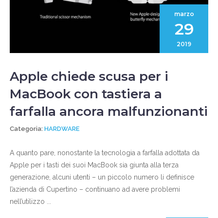
marzo
29
2019
Apple chiede scusa per i
MacBook con tastiera a
farfalla ancora malfunzionanti
Categoria:
HARDWARE
A quanto pare, nonostante la tecnologia a farfalla adottata da
Apple per i tasti dei suoi MacBook sia giunta alla terza
generazione, alcuni utenti – un piccolo numero li definisce
l’azienda di Cupertino – continuano ad avere problemi
nell’utilizzo ...