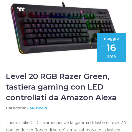
maggio
16
2019
Level 20 RGB Razer Green,
tastiera gaming con LED
controllati da Amazon Alexa
Categoria:
HARDWARE
Thermaltake (TT) sta arricchendo la gamma di tastiere Level 20
con un deciso “tocco di verde”: arriva sul mercato la tastiera