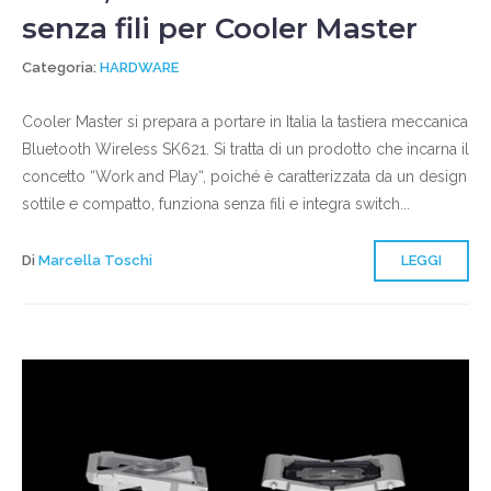
senza fili per Cooler Master
Categoria:
HARDWARE
Cooler Master si prepara a portare in Italia la tastiera meccanica
Bluetooth Wireless SK621. Si tratta di un prodotto che incarna il
concetto “Work and Play“, poiché è caratterizzata da un design
sottile e compatto, funziona senza fili e integra switch...
Di
Marcella Toschi
LEGGI