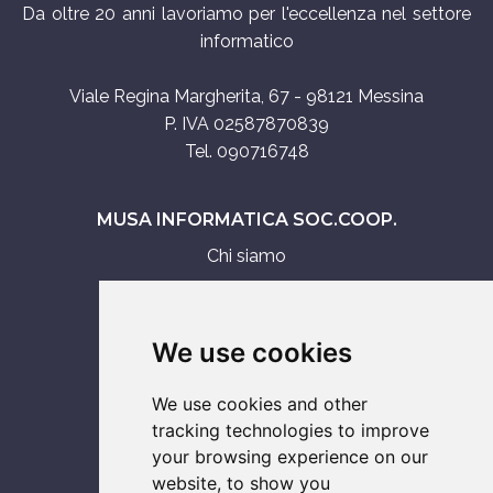
Da oltre 20 anni lavoriamo per l'eccellenza nel settore
informatico
Viale Regina Margherita, 67 - 98121 Messina
P. IVA 02587870839
Tel. 090716748
MUSA INFORMATICA SOC.COOP.
Chi siamo
Assistenza tecnica
Servizi IT
We use cookies
Vendita
We use cookies and other
ASSISTENZA SU
tracking technologies to improve
your browsing experience on our
Smartphone
website, to show you
Console