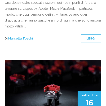
Una delle nostre specializzazioni, dei nostri punti di forza, è
lavorare su dispositivi Apple, iMac e MacBook in particolar
modo, che oggi vengono definiti vintage, ovvero quei
dispositivi che hanno qualche anno di vita ma che sono ancora
molto validi ...
Di
Marcella Toschi
LEGGI
settembre
16