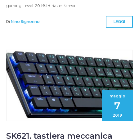
gaming Level 20 RGB Razer Green.
Di
Nino Signorino
LEGGI
maggio
7
2019
SK621, tastiera meccanica