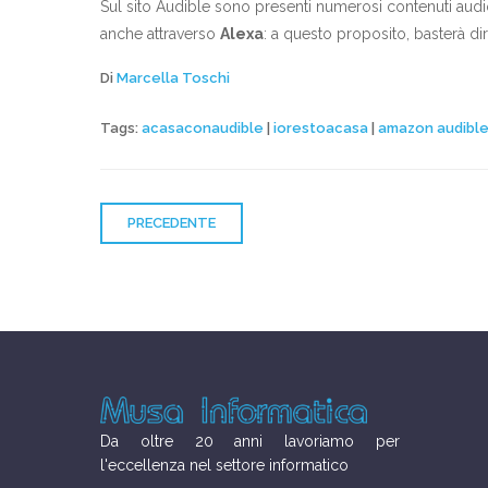
Sul sito Audible sono presenti numerosi contenuti audio,
anche attraverso
Alexa
: a questo proposito, basterà dir
Di
Marcella Toschi
Tags:
acasaconaudible
|
iorestoacasa
|
amazon audibl
PRECEDENTE
Da oltre 20 anni lavoriamo per
l'eccellenza nel settore informatico