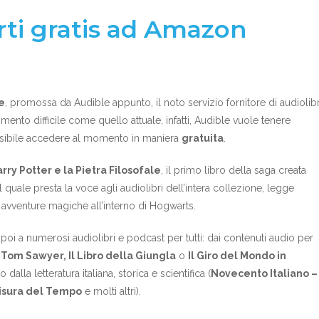
erti gratis ad Amazon
e
, promossa da Audible appunto, il noto servizio fornitore di audiolibr
mento difficile come quello attuale, infatti, Audible vuole tenere
possibile accedere al momento in maniera
gratuita
.
rry Potter e la Pietra Filosofale
, il primo libro della saga creata
 il quale presta la voce agli audiolibri dell’intera collezione, legge
vventure magiche all’interno di Hogwarts.
poi a numerosi audiolibri e podcast per tutti: dai contenuti audio per
 Tom Sawyer, Il Libro della Giungla
o
Il Giro del Mondo in
 dalla letteratura italiana, storica e scientifica (
Novecento Italiano –
Misura del Tempo
e molti altri).