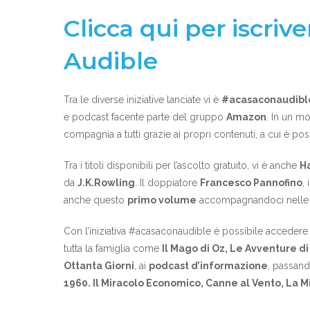
Clicca qui per iscriv
Audible
Tra le diverse iniziative lanciate vi è
#acasaconaudibl
e podcast facente parte del gruppo
Amazon
. In un mo
compagnia a tutti grazie ai propri contenuti, a cui è 
Tra i titoli disponibili per l’ascolto gratuito, vi è anche
Ha
da
J.K.Rowling
. Il doppiatore
Francesco Pannofino
,
anche questo
primo volume
accompagnandoci nelle a
Con l’iniziativa #acasaconaudible è possibile accedere 
tutta la famiglia come
Il Mago di Oz, Le Avventure di
Ottanta Giorni
, ai
podcast d’informazione
, passando
1960. Il Miracolo Economico, Canne al Vento, La 