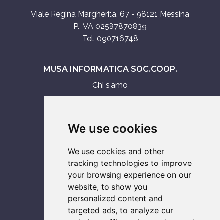
Viale Regina Margherita, 67 - 98121 Messina
P. IVA 02587870839
Tel. 090716748
MUSA INFORMATICA SOC.COOP.
Chi siamo
Assistenza tecnica
Servizi IT
We use cookies
Vendita
We use cookies and other
ASSISTENZA SU
tracking technologies to improve
your browsing experience on our
Computer
website, to show you
Notebook
personalized content and
Console
targeted ads, to analyze our