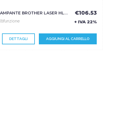
€106.53
STAMPANTE BROTHER LASER HL-L2400DWE A4 30PPM 64MB 250FF DUPLEX USB2.0 WIFI - BROTHER
ltifunzione
+ IVA 22%
DETTAGLI
AGGIUNGI AL CARRELLO