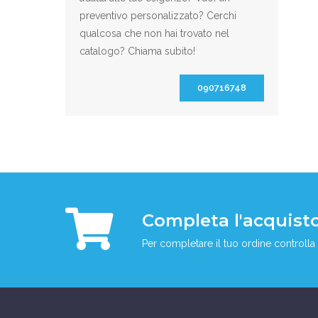
preventivo personalizzato? Cerchi
qualcosa che non hai trovato nel
catalogo? Chiama subito!
090716748
Completa l'acquist
Per completare il tuo ordine controlla 