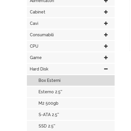
Alimentatori
Cabinet
Cavi
Consumabili
CPU
Game
Hard Disk
Box Esterni
Esterno 2.5''
M2 500gb
S-ATA 2.5''
SSD 2.5''