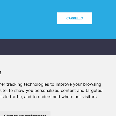
CARRELLO
SOCIAL NETWORK
s
er tracking technologies to improve your browsing
ite, to show you personalized content and targeted
site traffic, and to understand where our visitors
Change my preferences