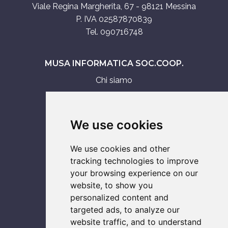
Viale Regina Margherita, 67 - 98121 Messina
P. IVA 02587870839
Tel. 090716748
MUSA INFORMATICA SOC.COOP.
Chi siamo
Assistenza tecnica
Servizi IT
We use cookies
Vendita
We use cookies and other
ASSISTENZA SU
tracking technologies to improve
your browsing experience on our
Console
website, to show you
Notebook
personalized content and
Smartphone
targeted ads, to analyze our
Computer
website traffic, and to understand