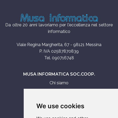
Da oltre 20 anni lavoriamo per l'eccellenza nel settore
informatico
Viale Regina Margherita, 67 - 98121 Messina
P. IVA 02587870839
Tel. 090716748
MUSA INFORMATICA SOC.COOP.
Chi siamo
Assistenza tecnica
Servizi IT
We use cookies
Vendita