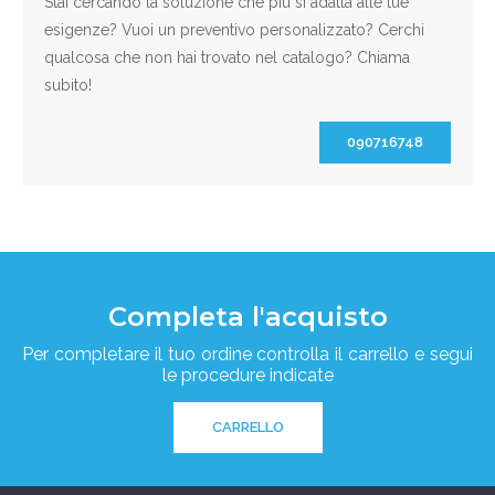
Stai cercando la soluzione che più si adatta alle tue
esigenze? Vuoi un preventivo personalizzato? Cerchi
qualcosa che non hai trovato nel catalogo? Chiama
subito!
090716748
Completa l'acquisto
Per completare il tuo ordine controlla il carrello e segui
le procedure indicate
CARRELLO