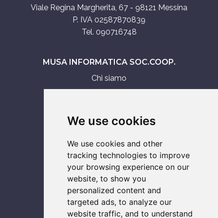
Viale Regina Margherita, 67 - 98121 Messina
P. IVA 02587870839
Tel. 090716748
MUSA INFORMATICA SOC.COOP.
Chi siamo
Assistenza tecnica
Servizi IT
We use cookies
Vendita
We use cookies and other
ASSISTENZA SU
tracking technologies to improve
your browsing experience on our
Smartphone
website, to show you
Notebook
personalized content and
Computer
targeted ads, to analyze our
Console
website traffic, and to understand