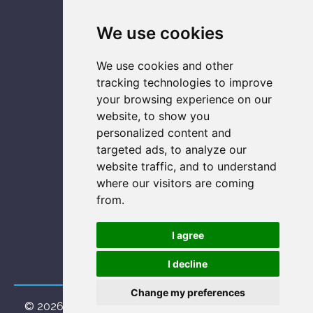
Servizi IT
We use cookies
Vendita
We use cookies and other
ASSISTENZA SU
tracking technologies to improve
your browsing experience on our
Console
website, to show you
Notebook
personalized content and
Smartphone
targeted ads, to analyze our
Computer
website traffic, and to understand
where our visitors are coming
from.
SOCIAL NETWORK
I agree
I decline
Change my preferences
© 2026
MUSA Informatica soc.coop.
. Tutti i diritti