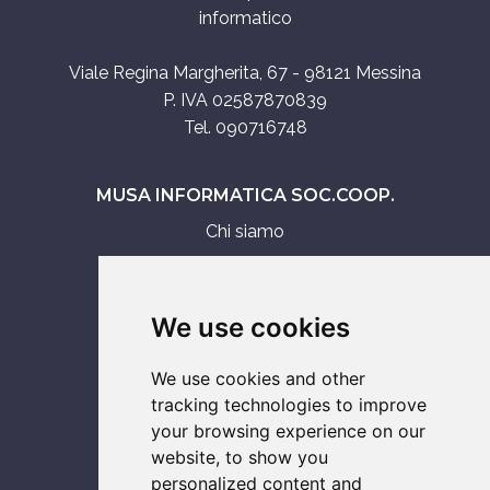
informatico
Viale Regina Margherita, 67 - 98121 Messina
P. IVA 02587870839
Tel. 090716748
MUSA INFORMATICA SOC.COOP.
Chi siamo
Assistenza tecnica
Servizi IT
We use cookies
Vendita
We use cookies and other
ASSISTENZA SU
tracking technologies to improve
your browsing experience on our
Console
website, to show you
Notebook
personalized content and