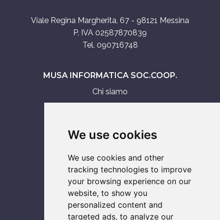
Viale Regina Margherita, 67 - 98121 Messina
P. IVA 02587870839
Tel. 090716748
MUSA INFORMATICA SOC.COOP.
Chi siamo
Assistenza tecnica
Servizi IT
We use cookies
Vendita
We use cookies and other
ASSISTENZA SU
tracking technologies to improve
your browsing experience on our
Smartphone
website, to show you
Computer
personalized content and
Notebook
targeted ads, to analyze our