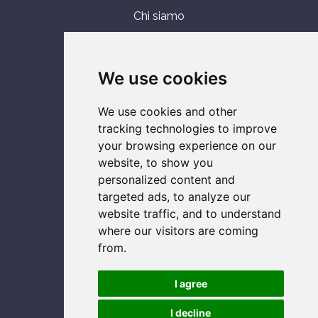
Chi siamo
Assistenza tecnica
Servizi IT
We use cookies
Vendita
We use cookies and other
ASSISTENZA SU
tracking technologies to improve
your browsing experience on our
Computer
website, to show you
Console
personalized content and
Notebook
targeted ads, to analyze our
Smartphone
website traffic, and to understand
where our visitors are coming
from.
SOCIAL NETWORK
I agree
I decline