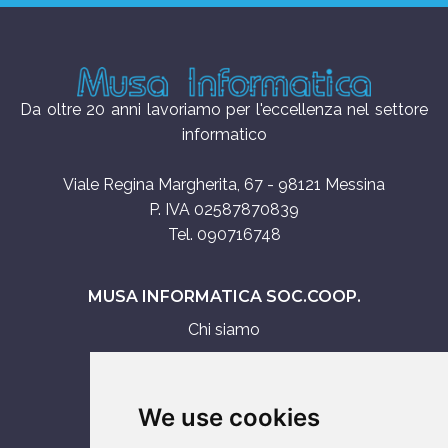
Da oltre 20 anni lavoriamo per l'eccellenza nel settore
informatico
Viale Regina Margherita, 67 - 98121 Messina
P. IVA 02587870839
Tel. 090716748
MUSA INFORMATICA SOC.COOP.
Chi siamo
Assistenza tecnica
Servizi IT
We use cookies
Vendita