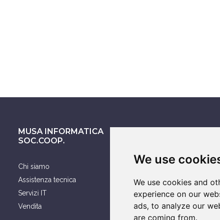
MUSA INFORMATICA
ASSISTENZA SU
SOC.COOP.
We use cookie
Chi siamo
Smartphone
Assistenza tecnica
Computer
We use cookies and oth
Servizi IT
experience on our webs
Console
ads, to analyze our web
Vendita
Notebook
are coming from.