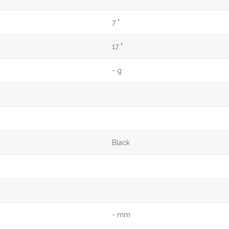
7 "
17 "
- g
Black
- mm