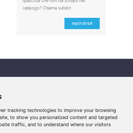
qualcosa che non hai trovato nel
catalogo? Chiama subito!
090716748
SOCIAL NETWORK
s
er tracking technologies to improve your browsing
ite, to show you personalized content and targeted
site traffic, and to understand where our visitors